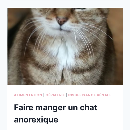
À
VOS
LOULOUS
!
ALIMENTATION
|
GÉRIATRIE
|
INSUFFISANCE RÉNALE
Faire manger un chat
anorexique