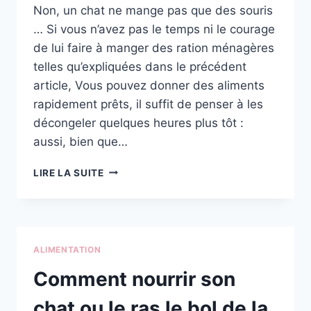
Non, un chat ne mange pas que des souris
… Si vous n’avez pas le temps ni le courage
de lui faire à manger des ration ménagères
telles qu’expliquées dans le précédent
article, Vous pouvez donner des aliments
rapidement prêts, il suffit de penser à les
décongeler quelques heures plus tôt :
aussi, bien que…
DONNER
LIRE LA SUITE
À
MANGER
SAINEMENT
À
SON
ALIMENTATION
CHAT
(2)
Comment nourrir son
chat ou le ras le bol de la