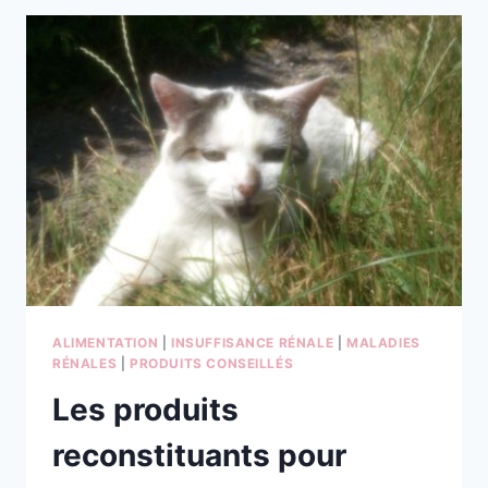
CROQUETTES
NOW
?
DU
NOUVEAU
DANS
LES
ALIMENTS
ALIMENTATION
|
INSUFFISANCE RÉNALE
|
MALADIES
RÉNALES
|
PRODUITS CONSEILLÉS
Les produits
reconstituants pour