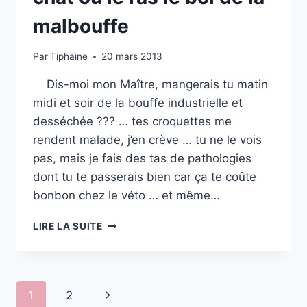
malbouffe
Par
Tiphaine
20 mars 2013
Dis-moi mon Maître, mangerais tu matin
midi et soir de la bouffe industrielle et
desséchée ??? … tes croquettes me
rendent malade, j’en crève … tu ne le vois
pas, mais je fais des tas de pathologies
dont tu te passerais bien car ça te coûte
bonbon chez le véto … et même…
COMMENT
LIRE LA SUITE
NOURRIR
SON
CHAT
OU
Navigation
Page
1
2
LE