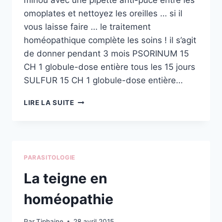
minou avec une pipette anti-puce entre les
omoplates et nettoyez les oreilles … si il
vous laisse faire … le traitement
homéopathique complète les soins ! il s’agit
de donner pendant 3 mois PSORINUM 15
CH 1 globule-dose entière tous les 15 jours
SULFUR 15 CH 1 globule-dose entière…
LA
LIRE LA SUITE
GALE
DU
CHAT
ET
HOMÉOPATHIE
PARASITOLOGIE
La teigne en
homéopathie
Par
Tiphaine
28 avril 2015