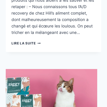
produits qui nous aident à les sauver et les
retaper : – Nous connaissons tous l’A/D
recovery de chez Hill’s aliment complet,
dont malheureusement la composition a
changé et qui écœure les loulous. On peut
tricher en la mélangeant avec une…
LES
LIRE LA SUITE
PRODUITS
RECONSTITUANTS
POUR
CHATS
MALADES
ET
IR