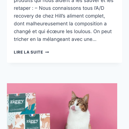
produits qui nous aident à les sauver et les
retaper : – Nous connaissons tous l’A/D
recovery de chez Hill’s aliment complet,
dont malheureusement la composition a
changé et qui écœure les loulous. On peut
tricher en la mélangeant avec une…
LES
LIRE LA SUITE
PRODUITS
RECONSTITUANTS
POUR
CHATS
MALADES
ET
IR