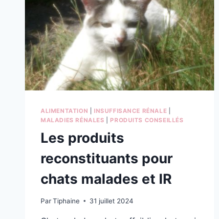
ALIMENTATION
|
INSUFFISANCE RÉNALE
|
MALADIES RÉNALES
|
PRODUITS CONSEILLÉS
Les produits
reconstituants pour
chats malades et IR
Par
Tiphaine
31 juillet 2024