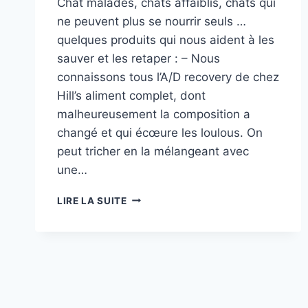
Chat malades, chats affaiblis, chats qui
ne peuvent plus se nourrir seuls …
quelques produits qui nous aident à les
sauver et les retaper : – Nous
connaissons tous l’A/D recovery de chez
Hill’s aliment complet, dont
malheureusement la composition a
changé et qui écœure les loulous. On
peut tricher en la mélangeant avec
une…
LES
LIRE LA SUITE
PRODUITS
RECONSTITUANTS
POUR
CHATS
MALADES
ET
IR