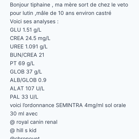
Bonjour tiphaine , ma mère sort de chez le veto
pour lutin ,mâle de 10 ans environ castré
Voici ses analyses :
GLU 1.51 g/L
CREA 24.5 mg/L
UREE 1.091 g/L
BUN/CREA 21
PT 69 g/L
GLOB 37 g/L
ALB/GLOB 0.9
ALAT 107 U/L
PAL 33 U/L
voici l’ordonnance SEMINTRA 4mg/ml sol orale
30 ml avec
@ royal canin renal
@ hill s kid
@chronovet