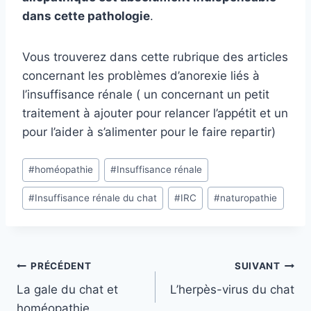
dans cette pathologie
.
Vous trouverez dans cette rubrique des articles
concernant les problèmes d’anorexie liés à
l’insuffisance rénale ( un concernant un petit
traitement à ajouter pour relancer l’appétit et un
pour l’aider à s’alimenter pour le faire repartir)
Étiquettes
#
homéopathie
#
Insuffisance rénale
de
#
Insuffisance rénale du chat
#
IRC
#
naturopathie
la
publication :
Navigation
PRÉCÉDENT
SUIVANT
La gale du chat et
L’herpès-virus du chat
de
homéopathie