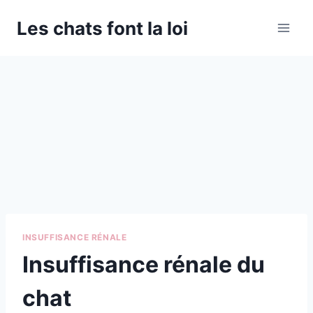
Aller
Les chats font la loi
au
contenu
INSUFFISANCE RÉNALE
Insuffisance rénale du
chat